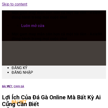
Skip to content
Một gam may mắn còn hơn cả một túi tiền - Asia99
đồng hành trong mọi cuộc chơi
Luôn mở cửa
Một gam may mắn còn hơn cả một túi tiền - Asia99
đồng hành trong mọi cuộc chơi
ĐĂNG KÝ
ĐĂNG NHẬP
BÀI VIẾT
,
CHỌI GÀ
TRANG CHỦ
Lợi Ích Của Đá Gà Online Mà Bất Kỳ Ai
BÀI VIẾT
Cũng Cần Biết
LIVE CASINO