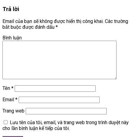
Trả lời
Email của bạn sẽ không được hiển thị công khai.
Các trường
bắt buộc được đánh dấu
*
Bình luận
Tên
*
Email
*
Trang web
Lưu tên của tôi, email, và trang web trong trình duyệt này
cho lần bình luận kế tiếp của tôi.