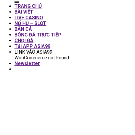
TRANG CHỦ
BÀI VIẾT
LIVE CASINO
NỔ HŨ – SLOT
BẮN CÁ
BÓNG ĐÁ TRỰC TIẾP
CHỌI GÀ
Tải APP ASIA99
LINK VÀO ASIA99
WooCommerce not Found
Newsletter