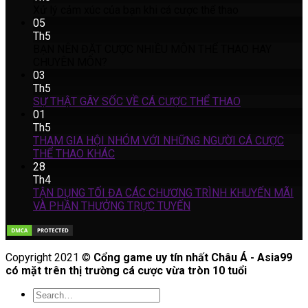
Xử lý cảm xúc của bạn khi cá cược thể thao
05
Th5
BẠN NÊN ĐẶT CƯỢC NHIỀU MÔN THỂ THAO HAY
CHUYÊN MÔN?
03
Th5
SỰ THẬT GÂY SỐC VỀ CÁ CƯỢC THỂ THAO
01
Th5
THAM GIA HỘI NHÓM VỚI NHỮNG NGƯỜI CÁ CƯỢC
THỂ THAO KHÁC
28
Th4
TẬN DỤNG TỐI ĐA CÁC CHƯƠNG TRÌNH KHUYẾN MÃI
VÀ PHẦN THƯỞNG TRỰC TUYẾN
Copyright 2021 ©
Cổng game uy tín nhất Châu Á - Asia99
có mặt trên thị trường cá cược vừa tròn 10 tuổi