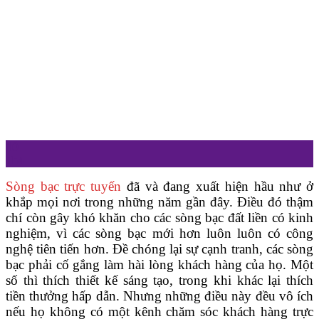
10
Th4
Sòng bạc trực tuyến
đã và đang xuất hiện hầu như ở
khắp mọi nơi trong những năm gần đây. Điều đó thậm
chí còn gây khó khăn cho các sòng bạc đất liền có kinh
nghiệm, vì các sòng bạc mới hơn luôn luôn có công
nghệ tiên tiến hơn. Đề chóng lại sự cạnh tranh, các sòng
bạc phải cố gắng làm hài lòng khách hàng của họ. Một
số thì thích thiết kế sáng tạo, trong khi khác lại thích
tiền thưởng hấp dẫn. Nhưng những điều này đều vô ích
nếu họ không có một kênh chăm sóc khách hàng trực