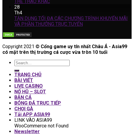
THỂ THAO KHÁC
28
Th4
TẬN DỤNG TỐI ĐA CÁC CHƯƠNG TRÌNH KHUYẾN MÃI
VÀ PHẦN THƯỞNG TRỰC TUYẾN
Copyright 2021 ©
Cổng game uy tín nhất Châu Á - Asia99
có mặt trên thị trường cá cược vừa tròn 10 tuổi
TRANG CHỦ
BÀI VIẾT
LIVE CASINO
NỔ HŨ – SLOT
BẮN CÁ
BÓNG ĐÁ TRỰC TIẾP
CHỌI GÀ
Tải APP ASIA99
LINK VÀO ASIA99
WooCommerce not Found
Newsletter