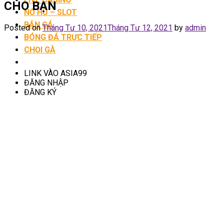
CHO BẠN
NỔ HŨ – SLOT
BẮN CÁ
Posted on
Tháng Tư 10, 2021
Tháng Tư 12, 2021
by
admin
BÓNG ĐÁ TRỰC TIẾP
CHỌI GÀ
Tải APP ASIA99
LINK VÀO ASIA99
ĐĂNG NHẬP
ĐĂNG KÝ