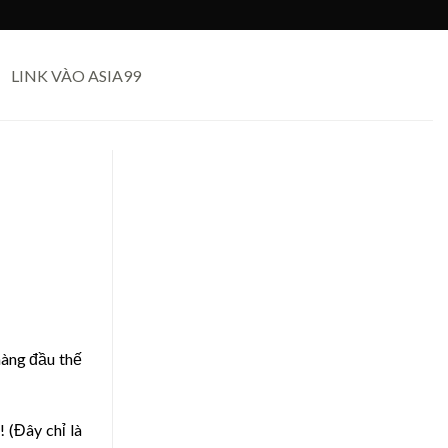
LINK VÀO ASIA99
àng đầu thế
 (Đây chỉ là