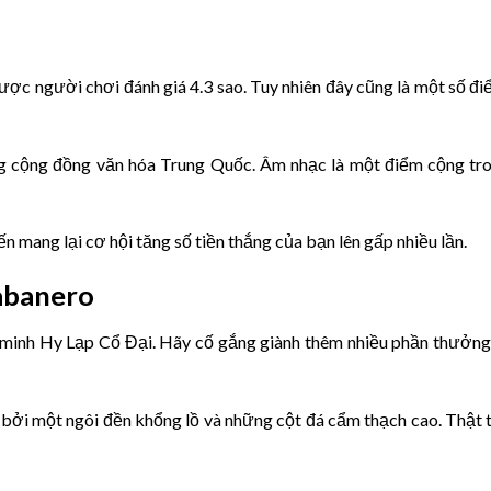
ược người chơi đánh giá 4.3 sao. Tuy nhiên đây cũng là một số đ
g cộng đồng văn hóa Trung Quốc. Âm nhạc là một điểm cộng tron
 mang lại cơ hội tăng số tiền thắng của bạn lên gấp nhiều lần.
abanero
n minh Hy Lạp Cổ Đại. Hãy cố gắng giành thêm nhiều phần thưởng
bởi một ngôi đền khổng lồ và những cột đá cẩm thạch cao. Thật t