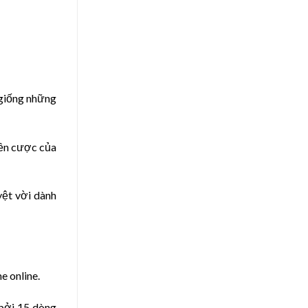
 giống những
iền cược của
yệt vời dành
e online.
bởi 15 dòng