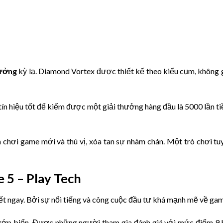
hưởng
kỳ lạ. Diamond Vortex được thiết kế theo kiểu cụm, không
tín hiệu tốt để kiếm được một giải thưởng hàng đầu là 5000 lần t
 chơi game mới và thú vị, xóa tan sự nhàm chán. Một trò chơi tu
 5 – Play Tech
iết ngay. Bởi sự nổi tiếng và công cuộc đầu tư khá mạnh mẽ về gam
ướp biển. Được những người tham gia đánh giá với mức điểm 9 