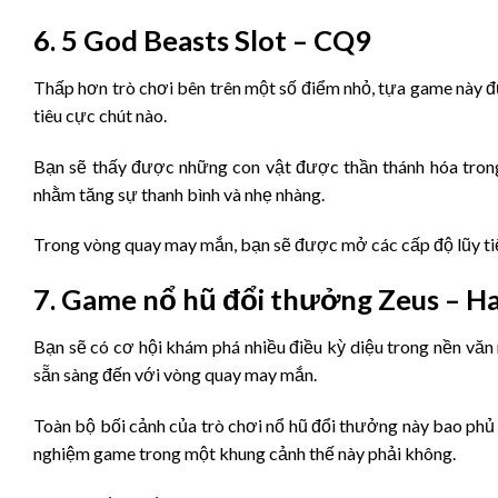
6. 5 God Beasts Slot – CQ9
Thấp hơn trò chơi bên trên một số điểm nhỏ, tựa game này đ
tiêu cực chút nào.
Bạn sẽ thấy được những con vật được thần thánh hóa tron
nhằm tăng sự thanh bình và nhẹ nhàng.
Trong vòng quay may mắn, bạn sẽ được mở các cấp độ lũy tiến
7. Game nổ hũ đổi thưởng Zeus – H
Bạn sẽ có cơ hội khám phá nhiều điều kỳ diệu trong nền vă
sẵn sàng đến với vòng quay may mắn.
Toàn bộ bối cảnh của trò chơi nổ hũ đổi thưởng này bao phủ 
nghiệm game trong một khung cảnh thế này phải không.