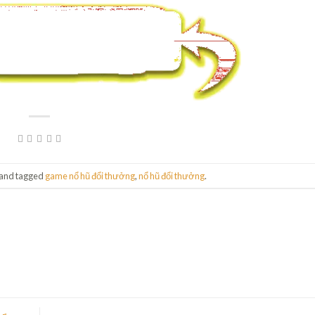
and tagged
game nổ hũ đổi thưởng
,
nổ hũ đổi thưởng
.