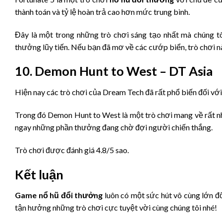
thành toán và tỷ lệ hoàn trả cao hơn mức trung bình.
Đây là một trong những trò chơi sáng tạo nhất mà chúng tô
thưởng lũy tiến. Nếu bạn đã mơ về các cướp biển, trò chơi nà
10. Demon Hunt to West – DT Asia
Hiện nay các trò chơi của Dream Tech đã rất phổ biến đối với
Trong đó Demon Hunt to West là một trò chơi mang về rất nhi
ngay những phần thưởng đang chờ đợi người chiến thắng.
Trò chơi được đánh giá 4.8/5 sao.
Kết luận
Game nổ hũ đổi thưởng
luôn có một sức hút vô cùng lớn đ
tận hưởng những trò chơi cực tuyệt vời cùng chúng tôi nhé!