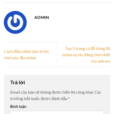
ADMIN
Top 5 trang cá độ bóng đá
Cách điều chỉnh tâm lý khi
online uy tín, đáng chơi nhất
chơi xóc đĩa online
cho anh em
Trả lời
Email của bạn sẽ không được hiển thị công khai.
Các
trường bắt buộc được đánh dấu
*
Bình luận