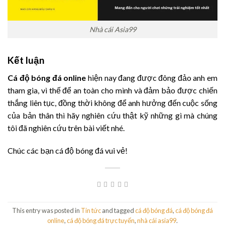
Nhà cái Asia99
Kết luận
Cá độ bóng đá online
hiện nay đang được đông đảo anh em
tham gia, vì thế để an toàn cho mình và đảm bảo được chiến
thắng liên tục, đồng thời không để anh hưởng đến cuộc sống
của bản thân thì hãy nghiên cứu thật kỹ những gì mà chúng
tôi đã nghiên cứu trên bài viết nhé.
Chúc các bạn cá độ bóng đá vui vẻ!
This entry was posted in
Tin tức
and tagged
cá độ bóng đá
,
cá độ bóng đá
online
,
cá độ bóng đá trực tuyến
,
nhà cái asia99
.