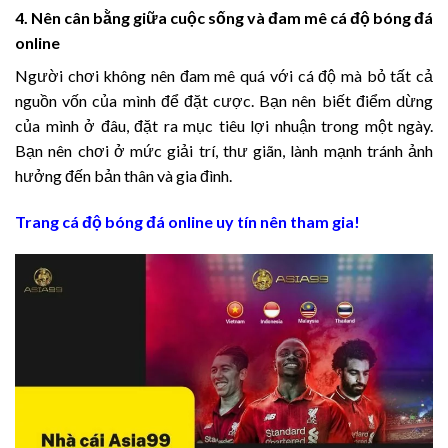
4. Nên cân bằng giữa cuộc sống và đam mê cá độ bóng đá
online
Người chơi không nên đam mê quá với cá độ mà bỏ tất cả
nguồn vốn của mình để đặt cược. Bạn nên biết điểm dừng
của mình ở đâu, đặt ra mục tiêu lợi nhuận trong một ngày.
Bạn nên chơi ở mức giải trí, thư giãn, lành mạnh tránh ảnh
hưởng đến bản thân và gia đình.
Trang cá độ bóng đá online uy tín nên tham gia!