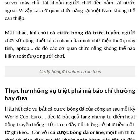
server máy chủ, tài khoản người chơi đều nằm tại nước
ngoài. Vì vậy các cơ quan chức năng tại Việt Nam không thể
can thiệp.
Mặt khác, khi chơi
cá cược bóng đá trực tuyến
, người
chơi sử dụng thiết bị cá nhân của mình như điện thoại, máy
tính, laptop… do đó các cơ quan chức năng không thể nào
kiểm soát được người chơi.
Cá độ bóng đá online có an toàn
Thực hư những vụ triệt phá mà báo chí thường
hay đưa
Hầu hết các vụ bắt cá cược bóng đá của công an sau mỗi kỳ
World Cup, Euro … đều là bắt quả tang những tụ điểm hoạt
động truyền thống. Tức là có đầy đủ chứng cớ như tiền mặt,
tờ ghi kèo… Còn với
cá cược bóng đá online
, mọi hình thức
chơi và giao dịch qua tài khoản ngân hàng, nên tất cả đều