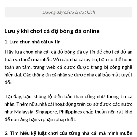
Đường dây cá độ bị đột kích
Lưu ý khi chơi cá độ bóng đá online
1. Lựa chọn nhà cái uy tín
Hãy lựa chọn nhà cái cá độ bóng đá uy tín để chơi cá độ an
toàn và thoải mái nhất. Với các nhà cái uy tín, bạn có thể hoàn
toàn an tâm, trang web cá cược được trang bị công nghệ
hiện đại. Các thông tin cá nhân sẽ được nhà cái bảo mật tuyệt
đối.
Tại đây, bạn không lộ diện bản thân cũng như thông tin cá
nhân. Thêm nữa, nhà cái hoạt động trên cơ sở được các nước
như Malaysia, Singapore, Philippines chấp thuận nên rất khó
để nói rằng bạn vi phạm pháp luật.
2. Tìm hiểu kỹ luật chơi của từng nhà cái mà mình muốn